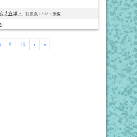
協助宣導。
(
許漢良
/ 898 /
學務
)
務
)
前頁次)
下一頁
最後頁
8
9
10
›
»