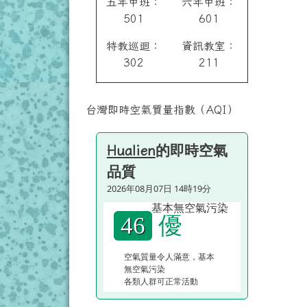
五年甲班：
六年甲班：
501
601
特教巡迴：
資訊教室：
302
211
台灣即時空氣質量指數（AQI）
的即時空氣
Hualien
品質
2026年08月07日 14時19分
優
46
空氣質量令人滿意，基本
無空氣污染
各類人群可正常活動