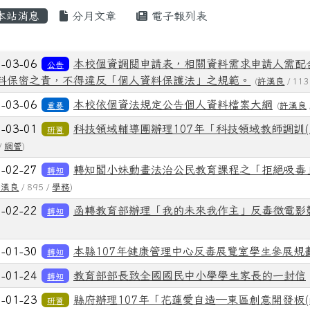
內容區域
本站消息
分月文章
電子報列表
章列表
8-03-06
本校個資調閱申請表，相關資料需求申請人需配
公告
料保密之責，不得違反「個人資料保護法」之規範。
(
許漢良
/ 113
8-03-06
本校依個資法規定公告個人資料檔案大綱
重要
(
許漢良
8-03-01
科技領域輔導團辦理107年「科技領域教師調訓
研習
/
網管
)
8-02-27
轉知閻小妹動畫法治公民教育課程之「拒絕吸毒
轉知
許漢良
/ 895 /
學務
)
8-02-22
函轉教育部辦理「我的未來我作主」反毒微電影
轉知
8-01-30
本縣107年健康管理中心反毒展覽室學生參展規
轉知
8-01-24
教育部部長致全國國民中小學學生家長的一封信
轉知
8-01-23
縣府辦理107年「花蓮愛自造─東區創意開發板(m
研習