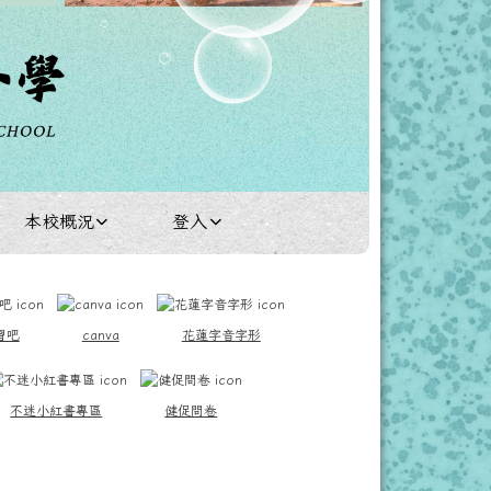
本校概況
登入
習吧
canva
花蓮字音字形
不迷小紅書專區
健促問卷