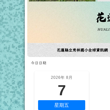
導覽列
花蓮縣立秀林國小全球資訊網
頁尾區域
今日日期
左邊區域內容
上
2026年 8月
7
星期五