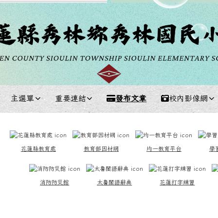
主選單
重要連結
發布文章
校內影像網
中區域內容
花蓮縣教育處
教育部因材網
均一教育平台
學
消防防災館
太魯閣語辭典
花蓮打字練習