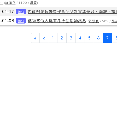
。
(
許漢良
/ 1120 /
網管
)
8-01-17
內政部警政署製作毒品防制宣導短片、海報，請
轉知
8-01-03
轉知寒假大玩家冬令營活動訊息
轉知
(
許漢良
/ 989 /
學
第一頁
上一頁
(目
«
‹
1
2
3
4
5
6
7