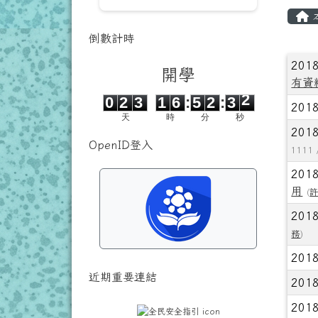
主
倒數計時
文
201
開學
有資
0
2
3
1
6
5
2
3
1
0
2
3
1
6
:
5
2
:
3
1
201
天
時
分
秒
201
OpenID登入
1111 
201
用
(
201
務
)
201
近期重要連結
201
201