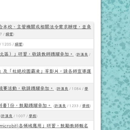
合本校、主管機關或相關法令需求辦理，並負
7 /
網管
)
/ 1205 /
網管
)
(北區）」研習，敬請教師踴躍參加。
(
許漢良
/
」及「杜絕校園霸凌」等影片，請各師宣導運
競賽活動，敬請踴躍參加。
(
許漢良
/ 1084 /
學
劃書1份，鼓勵踴躍參加。
(
許漢良
/ 1233 /
學務
)
(
許漢良
/ 1007 /
學務
)
icrobit)各領域應用」研習，鼓勵教師報名