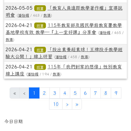
2026-05-05
「教育人員遠距教學著作權」宣導說
研習
明會
(
潘怡媚
/ 463 /
教導
)
2026-04-21
115年教育部及國民學前教育署教學
研習
基地學校有效 教學—『上一堂好課』分享會
(
潘怡媚
/ 465 /
教導
)
2026-04-21
「投出素養超素球！王牌投手教學經
研習
驗大公開！」線上研習
(
潘怡媚
/ 458 /
教導
)
2026-04-21
115年「我們對家的想像」性別教育
研習
線上講座
(
潘怡媚
/ 194 /
教導
)
(目前頁次)
«
‹
1
2
3
4
5
6
7
8
9
下一頁
最後頁
10
›
»
左邊區域內容
今日日期