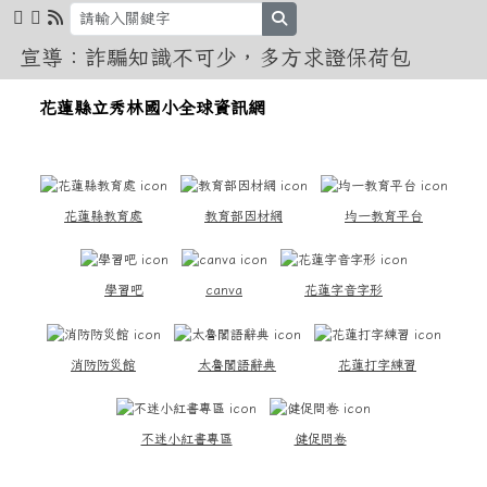
花蓮縣立秀林國小全球資訊網
跳至主內容區
search
宣導：詐騙知識不可少，多方求證保荷包
導覽列
花蓮縣立秀林國小全球資訊網
頁尾區域
上中區域內容
花蓮縣教育處
教育部因材網
均一教育平台
學習吧
canva
花蓮字音字形
消防防災館
太魯閣語辭典
花蓮打字練習
不迷小紅書專區
健促問卷