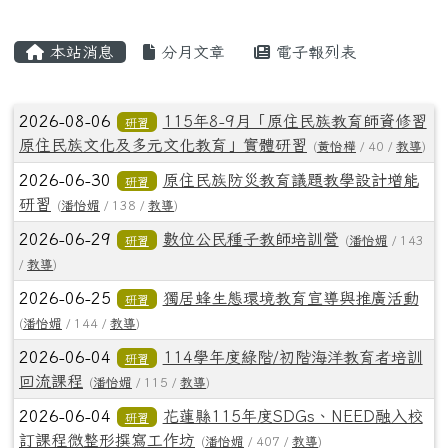
主內容區域
本站消息
分月文章
電子報列表
文章列表
2026-08-06
115年8-9月「原住民族教育師資修習
研習
原住民族文化及多元文化教育」實體研習
(
黃怡樺
/ 40 /
教導
)
2026-06-30
原住民族防災教育議題教學設計增能
研習
研習
(
潘怡媚
/ 138 /
教導
)
2026-06-29
數位公民種子教師培訓營
研習
(
潘怡媚
/ 143
/
教導
)
2026-06-25
獨居蜂生態環境教育宣導與推廣活動
研習
(
潘怡媚
/ 144 /
教導
)
2026-06-04
114學年度綠階/初階海洋教育者培訓
研習
回流課程
(
潘怡媚
/ 115 /
教導
)
2026-06-04
花蓮縣115年度SDGs、NEED融入校
研習
訂課程微整形撰寫工作坊
(
潘怡媚
/ 407 /
教導
)