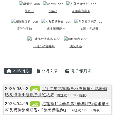
學習吧
canva
花蓮字音字形
消防防災館
太魯閣語辭典
花蓮打字練習
不迷小紅書專區
健促問卷
主內容區域
本站消息
分月文章
電子報列表
文章列表
2026-06-02
115年度花蓮縣身心障礙學生認識鯨
活動
豚及海洋生態親子共遊之旅
(
周冠妏
/ 178 /
特教
)
2026-04-09
花蓮縣114學年第2學期特殊需求學生
活動
家長親職教育研習-『教養動滋動』
(
周冠妏
/ 243 /
特教
)