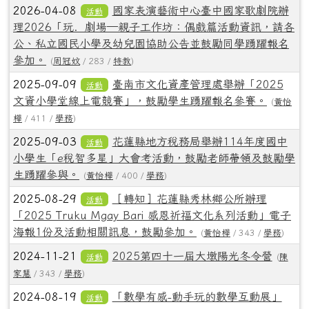
2026-04-08
國家表演藝術中心臺中國家歌劇院辦
活動
理2026「玩．劇場—親子工作坊：偶戲篇活動資訊，請各
公、私立國民小學及幼兒園協助公告並鼓勵同學踴躍報名
參加。
(
周冠妏
/ 283 /
特教
)
2025-09-09
臺南市文化資產管理處舉辦「2025
活動
文資小學堂線上電競賽」，鼓勵學生踴躍報名參賽。
(
黃怡
樺
/ 411 /
學務
)
2025-09-03
花蓮縣地方稅務局舉辦114年度國中
活動
小學生「e稅智多星」大會考活動，鼓勵老師帶領及鼓勵學
生踴躍參與。
(
黃怡樺
/ 400 /
學務
)
2025-08-29
［轉知］花蓮縣秀林鄉公所辦理
活動
「2025 Truku Mgay Bari 感恩祈福文化系列活動」電子
海報1份及活動相關訊息，鼓勵參加。
(
黃怡樺
/ 343 /
學務
)
2024-11-21
2025第四十一屆大墩陽光冬令營
活動
(
陳
家慧
/ 343 /
學務
)
2024-08-19
「數學有感-動手玩的數學互動展」
活動