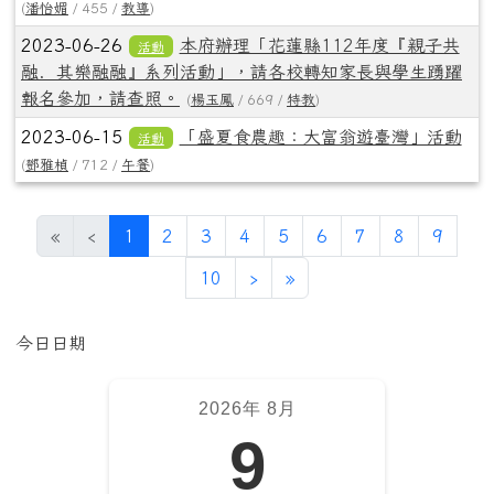
(
潘怡媚
/ 455 /
教導
)
2023-06-26
本府辦理「花蓮縣112年度『親子共
活動
融．其樂融融』系列活動」，請各校轉知家長與學生踴躍
報名參加，請查照。
(
楊玉鳳
/ 669 /
特教
)
2023-06-15
「盛夏食農趣：大富翁遊臺灣」活動
活動
(
鄧雅楨
/ 712 /
午餐
)
(目前頁次)
«
‹
1
2
3
4
5
6
7
8
9
下一頁
最後頁
10
›
»
左邊區域內容
今日日期
2026年 8月
9