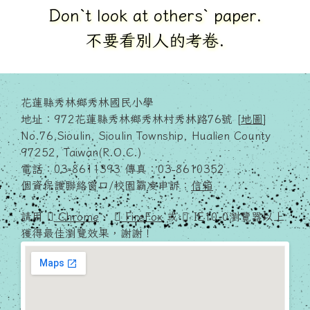
Take out your textbook.
拿出你的課本.
花蓮縣秀林鄉秀林國民小學
地址：972花蓮縣秀林鄉秀林村秀林路76號 [
地圖
]
No.76,Sioulin, Sioulin Township, Hualien County
97252, Taiwan(R.O.C.)
電話：03-8611393 傳真：03-8610352
個資保護聯絡窗口/校園霸凌申訴：
信箱
請用
Chrome
、
FireFox
或
IE10.0瀏覽器以上
獲得最佳瀏覽效果，謝謝！