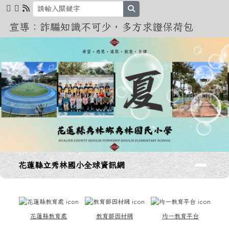
花蓮縣立秀林國小全球資訊網
跳至主內容區
search
宣導：詐騙知識不可少，多方求證保荷包
導覽列
花蓮縣立秀林國小全球資訊網
頁尾區域
上中區域內容
花蓮縣教育處
教育部因材網
均一教育平台