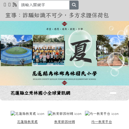
花蓮縣立秀林國小全球資訊網
跳至主內容區
search
宣導：詐騙知識不可少，多方求證保荷包
導覽列
花蓮縣立秀林國小全球資訊網
頁尾區域
上中區域內容
花蓮縣教育處
教育部因材網
均一教育平台