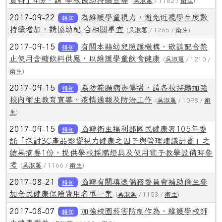
(
吳淑蕙
/ 1162 /
衛生
)
2017-09-22
為維護學童視力，避免近視學生度數
轉知
持續增加，請協助配 合相關事宜
(
吳淑蕙
/ 1265 /
衛生
)
2017-09-15
有關本縣幼兒照護機構，敬請配合禁
轉知
止使用含糖飲料供應，以維護學童飲食健康
(
吳淑蕙
/ 1210 /
衛生
)
2017-09-15
為防範腸病毒傳播，請各校持續加強
轉知
校內衛生教育宣導、疫情通報及防治工作
(
吳淑蕙
/ 1098 /
衛
生
)
2017-09-15
函轉衛生福利部國民健康署105年委
轉知
託「探討3C產品影響視力健康之因子與管理建議計畫」之
結果摘要1份，提供學校採購燈具及使用電子教學設備時參
考
(
吳淑蕙
/ 1166 /
衛生
)
2017-08-21
函轉有關填送僑務委員會補助僑生參
轉知
加全民健康保險費用名單一案
(
吳淑蕙
/ 1153 /
衛生
)
2017-08-07
加強校園菸害防制作為，維護學校師
轉知