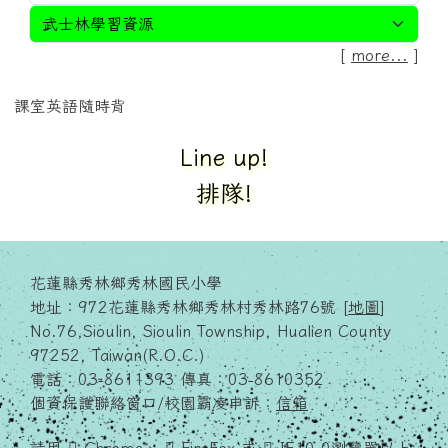
[
more...
]
課室英語隨時背
Line up!
排隊!
花蓮縣秀林鄉秀林國民小學
地址：972花蓮縣秀林鄉秀林村秀林路76號 [
地圖
]
No.76,Sioulin, Sioulin Township, Hualien County
97252, Taiwan(R.O.C.)
電話：03-8611393 傳真：03-8610352
個資保護聯絡窗口/校園霸凌申訴：
信箱
請用
Chrome
、
FireFox
或
IE10.0瀏覽器以上