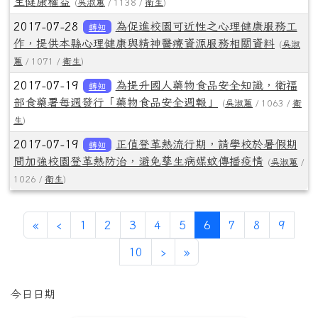
生健康權益
(
吳淑蕙
/ 1138 /
衛生
)
2017-07-28
為促進校園可近性之心理健康服務工
轉知
作，提供本縣心理健康與精神醫療資源服務相關資料
(
吳淑
蕙
/ 1071 /
衛生
)
2017-07-19
為提升國人藥物食品安全知識，衛福
轉知
部食藥署每週發行「藥物食品安全週報」
(
吳淑蕙
/ 1063 /
衛
生
)
2017-07-19
正值登革熱流行期，請學校於暑假期
轉知
間加強校園登革熱防治，避免孳生病媒蚊傳播疫情
(
吳淑蕙
/
1026 /
衛生
)
第一頁
上一頁
(目前頁次)
«
‹
1
2
3
4
5
6
7
8
9
下一頁
最後頁
10
›
»
左邊區域內容
今日日期