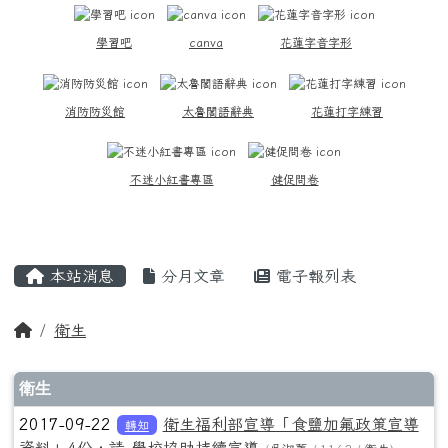
學習吧
canva
花蓮字音字形
消防防災館
太魯閣語辭典
花蓮打字練習
不迷小紅書專區
健促問卷
主內容區域
本站消息
分月文章
電子報列表
回首頁
衛生
文章列表
衛生
2017-09-22
衛生福利部宣導「食鹽加氟政策宣導
轉知
資料」4份，請 學校協助持續宣導