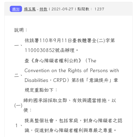
轉知
楊玉鳳
-
特教
| 2021-09-27 | 點閱數： 1237
說明：
依該署110年9月11日臺教體署全(二)字第
一、
1100030852號函辦理。
查《身心障礙者權利公約》（The
Convention on the Rights of Persons with
二、
Disabilities，CRPD）第8條「意識提升」章
規定重點如下：
締約國承諾採取立即、有效與適當措施，以
(一)
便：
提高整個社會，包括家庭，對身心障礙者之認
１、
識，促進對身心障礙者權利與尊嚴之尊重。