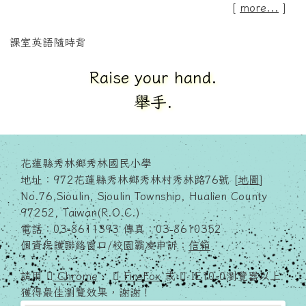
[
more...
]
課室英語隨時背
Raise your hand.
舉手.
花蓮縣秀林鄉秀林國民小學
地址：972花蓮縣秀林鄉秀林村秀林路76號 [
地圖
]
No.76,Sioulin, Sioulin Township, Hualien County
97252, Taiwan(R.O.C.)
電話：03-8611393 傳真：03-8610352
個資保護聯絡窗口/校園霸凌申訴：
信箱
請用
Chrome
、
FireFox
或
IE10.0瀏覽器以上
獲得最佳瀏覽效果，謝謝！