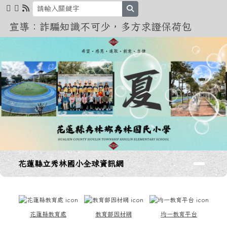
花蓮縣立秀林國小全球資訊網
跳至主內容區
search
宣導：詐騙知識不可少，多方求證保荷包
導覽列
花蓮縣立秀林國小全球資訊網
頁尾區域
上中區域內容
花蓮縣教育處
教育部因材網
均一教育平台