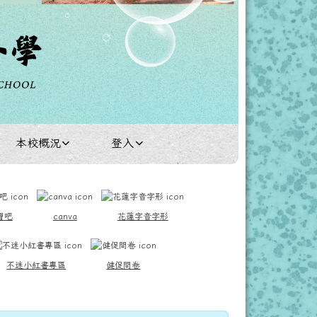
本校概況
登入
習吧
canva
花蓮字音字形
不迷小紅書專區
健促問卷