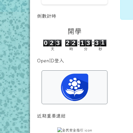
主
倒數計時
開學
0
2
3
2
2
1
3
3
0
0
2
3
2
2
:
1
3
:
3
0
天
時
分
秒
OpenID登入
近期重要連結