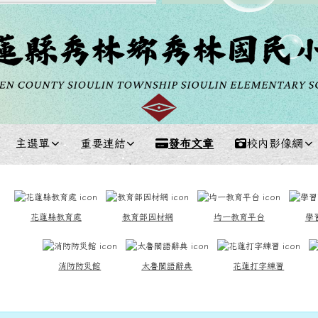
主選單
重要連結
發布文章
校內影像網
中區域內容
花蓮縣教育處
教育部因材網
均一教育平台
學
消防防災館
太魯閣語辭典
花蓮打字練習