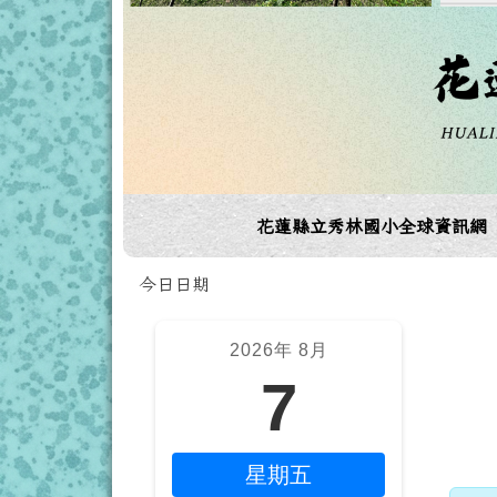
導覽列
花蓮縣立秀林國小全球資訊網
頁尾區域
今日日期
左邊區域內容
上
2026年 8月
7
星期五