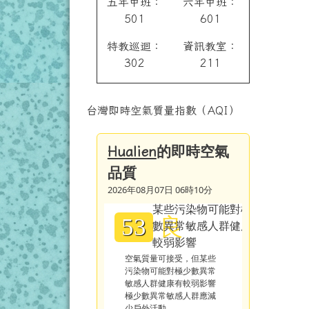
五年甲班：
六年甲班：
501
601
特教巡迴：
資訊教室：
302
211
台灣即時空氣質量指數（AQI）
的即時空氣
Hualien
品質
2026年08月07日 06時10分
良
53
空氣質量可接受，但某些
污染物可能對極少數異常
敏感人群健康有較弱影響
極少數異常敏感人群應減
少戶外活動