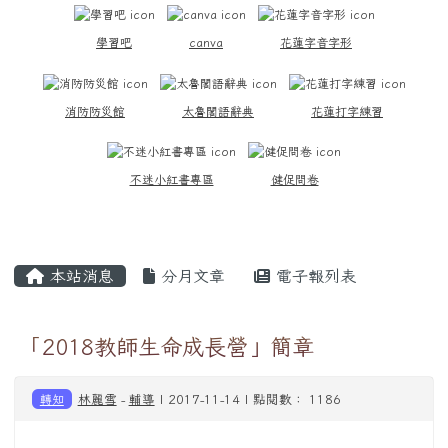
學習吧
canva
花蓮字音字形
消防防災館
太魯閣語辭典
花蓮打字練習
不迷小紅書專區
健促問卷
主內容區域
本站消息
分月文章
電子報列表
「2018教師生命成長營」簡章
轉知
林麗雪
-
輔導
| 2017-11-14 | 點閱數： 1186