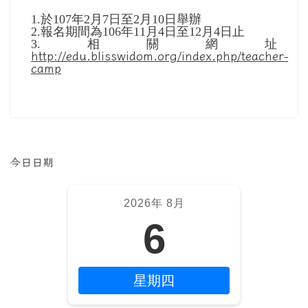
1.於
107
年
2
月
7
日至
2
月
10
日舉辦
2.
報名期間為
106
年
11
月
4
日至
12
月
4
日止
3.相關網址
http://edu.blisswidom.org/index.php/teacher-
camp
左邊區域內容
今日日期
2026年 8月
6
星期四