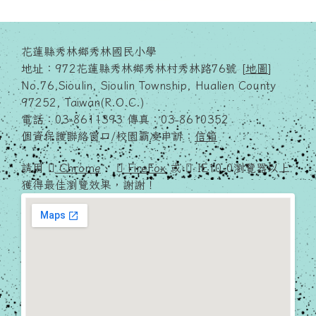
花蓮縣秀林鄉秀林國民小學
地址：972花蓮縣秀林鄉秀林村秀林路76號 [
地圖
]
No.76,Sioulin, Sioulin Township, Hualien County
97252, Taiwan(R.O.C.)
電話：03-8611393 傳真：03-8610352
個資保護聯絡窗口/校園霸凌申訴：
信箱
請用
Chrome
、
FireFox
或
IE10.0瀏覽器以上
獲得最佳瀏覽效果，謝謝！