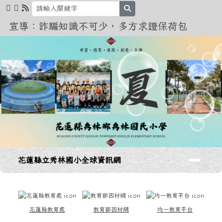
花蓮縣立秀林國小全球資訊網
跳至主內容區
search
宣導：詐騙知識不可少，多方求證保荷包
導覽列
花蓮縣立秀林國小全球資訊網
頁尾區域
上中區域內容
花蓮縣教育處
教育部因材網
均一教育平台