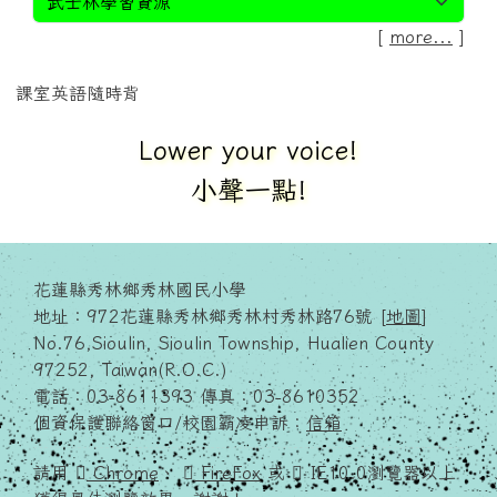
[
more...
]
課室英語隨時背
Don`t be afraid to make
mistakes.
別怕出錯.
花蓮縣秀林鄉秀林國民小學
地址：972花蓮縣秀林鄉秀林村秀林路76號 [
地圖
]
No.76,Sioulin, Sioulin Township, Hualien County
97252, Taiwan(R.O.C.)
電話：03-8611393 傳真：03-8610352
個資保護聯絡窗口/校園霸凌申訴：
信箱