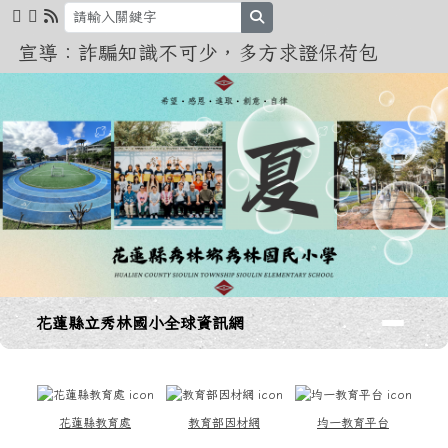
花蓮縣立秀林國小全球資訊網
跳至主內容區
search
宣導：詐騙知識不可少，多方求證保荷包
導覽列
花蓮縣立秀林國小全球資訊網
頁尾區域
上中區域內容
花蓮縣教育處
教育部因材網
均一教育平台