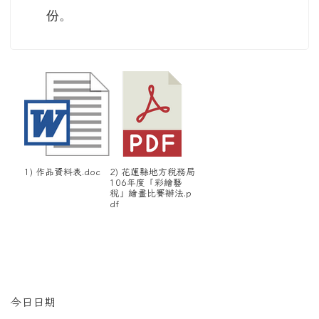
份。
1) 作品資料表.doc
2) 花蓮縣地方稅務局
106年度「彩繪藝
稅」繪畫比賽辦法.p
df
左邊區域內容
今日日期