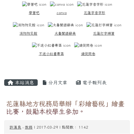
學習吧
canva
花蓮字音字形
消防防災館
太魯閣語辭典
花蓮打字練習
不迷小紅書專區
健促問卷
主內容區域
本站消息
分月文章
電子報列表
花蓮縣地方稅務局舉辦「彩繪藝稅」繪畫
比賽，鼓勵本校學生參加。
許漢良
-
教務
| 2017-03-29 | 點閱數： 1142