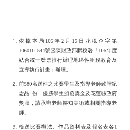
依據本局
106
年
2
月
15
日花稅企字第
1060101544
號函陳財政部賦稅署「
106
年度
結合統一發票推行辦理地區性租稅教育及
宣導執行計畫」辦理。
前
580
名送件之比賽學生及指導老師致贈紀
念品
1
份，優勝學生頒發獎金及花蓮縣政府
獎狀，請承辦老師轉知美術或相關指導老
師。
檢送比賽辦法、作品資料表及報名表各
1