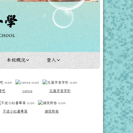
本校概況
登入
習吧
canva
花蓮字音字形
不迷小紅書專區
健促問卷