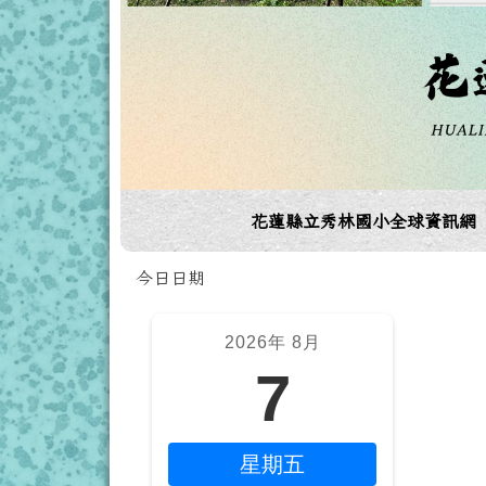
導覽列
花蓮縣立秀林國小全球資訊網
頁尾區域
今日日期
左邊區域內容
上
2026年 8月
7
星期五