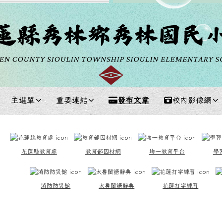
主選單
重要連結
發布文章
校內影像網
中區域內容
花蓮縣教育處
教育部因材網
均一教育平台
學
消防防災館
太魯閣語辭典
花蓮打字練習