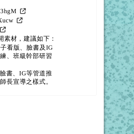
L3hgM
pXucw
開素材，建議如下：
子看版、臉書及IG
訓練、班級幹部研習
、臉書、IG等管道推
向師長宣導之樣式。