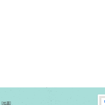
[
地圖
]