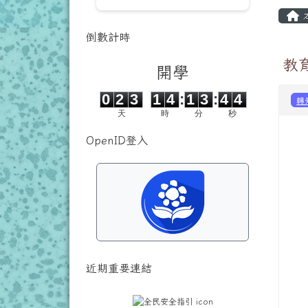
主
倒數計時
教
開學
0
2
3
1
4
1
3
4
2
0
2
3
1
4
:
1
3
:
4
3
轉
天
時
分
秒
OpenID登入
近期重要連結