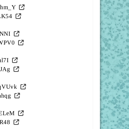
_hm_Y
SLK54
JNNI
TWPV0
ml7I
1JAg
ZqVUvk
ahqg
AELeM
_R48