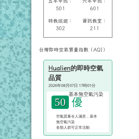
五年甲班：
六年甲班：
501
601
特教巡迴：
資訊教室：
302
211
台灣即時空氣質量指數（AQI）
的即時空氣
Hualien
品質
2026年08月07日 17時01分
優
50
空氣質量令人滿意，基本
無空氣污染
各類人群可正常活動