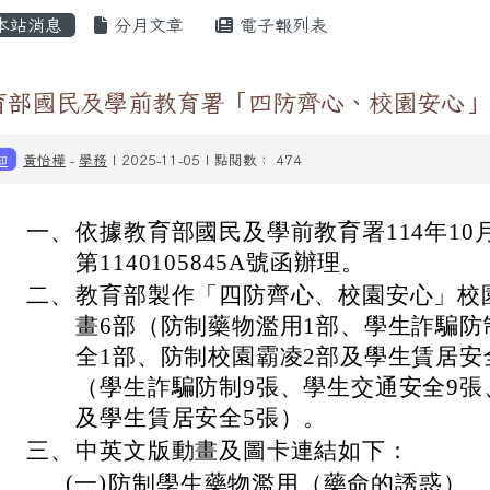
內容區域
本站消息
分月文章
電子報列表
育部國民及學前教育署「四防齊心、校園安心」
知
黃怡樺
-
學務
| 2025-11-05 | 點閱數： 474
一、
依據教育部國民及學前教育署114年10
第1140105845A號函辦理。
二、
教育部製作「四防齊心、校園安心」校
畫6部（防制藥物濫用1部、學生詐騙防
全1部、防制校園霸凌2部及學生賃居安
（學生詐騙防制9張、學生交通安全9張
及學生賃居安全5張）。
三、
中英文版動畫及圖卡連結如下：
(一)
防制學生藥物濫用（藥命的誘惑）