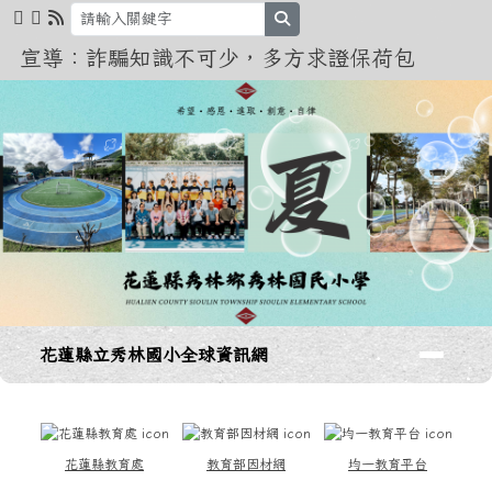
花蓮縣立秀林國小全球資訊網
跳至主內容區
search
宣導：詐騙知識不可少，多方求證保荷包
導覽列
花蓮縣立秀林國小全球資訊網
頁尾區域
上中區域內容
花蓮縣教育處
教育部因材網
均一教育平台