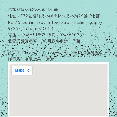
花蓮縣秀林鄉秀林國民小學
地址：972花蓮縣秀林鄉秀林村秀林路76號 [
地圖
]
No.76,Sioulin, Sioulin Township, Hualien County
97252, Taiwan(R.O.C.)
電話：03-8611393 傳真：03-8610352
個資保護聯絡窗口/校園霸凌申訴：
信箱
請用
Chrome
、
FireFox
或
IE10.0瀏覽器以上
獲得最佳瀏覽效果，謝謝！