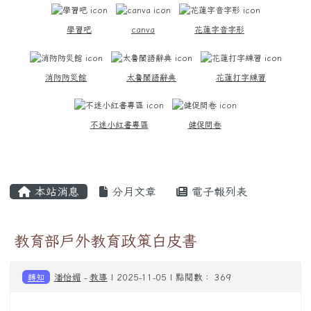
學習吧
canva
花蓮字音字形
消防防災館
太魯閣語辭典
花蓮打字練習
不迷小紅書專區
健促問卷
主內容區域
本站消息
分月文章
電子報列表
教育部戶外教育政策白皮書
轉知
潘怡媚
-
教導
| 2025-11-05 | 點閱數： 369