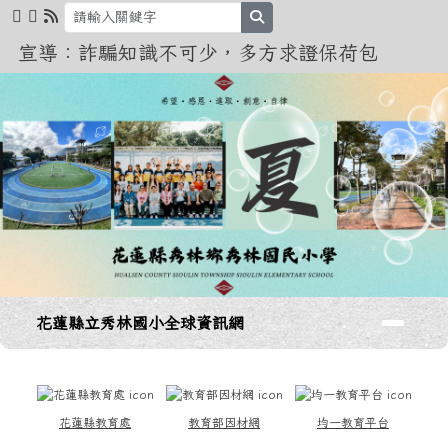
花蓮縣立秀林國小全球資訊網
跳至主內容區
search
宣導：詐騙知識不可少，多方求證保荷包
導覽列
花蓮縣立秀林國小全球資訊網
頁尾區域
上中區域內容
花蓮縣教育處
教育部因材網
均一教育平台