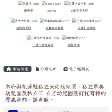
學習吧
canva
花蓮字音字形
消防防災館
太魯閣語辭典
花蓮打字練習
不迷小紅書專區
健促問卷
主內容區域
本站消息
分月文章
電子報列表
本府與花蓮縣私立天使幼兒園、私立恩典
幼兒園及私立三 立芳幼兒園簽訂托育特約
優惠合約，請查照。