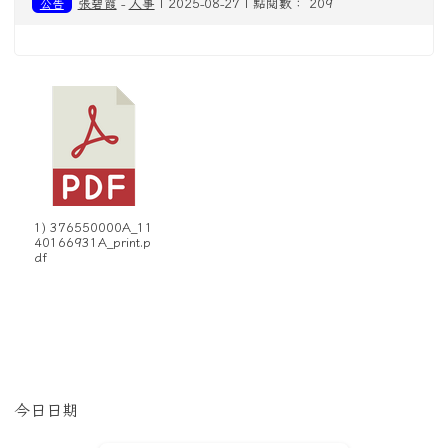
公告
張碧霞
-
人事
| 2025-08-27 | 點閱數： 209
1) 376550000A_11
40166931A_print.p
df
左邊區域內容
今日日期