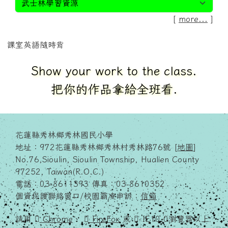
[
more...
]
課室英語隨時背
Show your work to the class.
把你的作品拿給全班看.
花蓮縣秀林鄉秀林國民小學
地址：972花蓮縣秀林鄉秀林村秀林路76號 [
地圖
]
No.76,Sioulin, Sioulin Township, Hualien County
97252, Taiwan(R.O.C.)
電話：03-8611393 傳真：03-8610352
個資保護聯絡窗口/校園霸凌申訴：
信箱
請用
Chrome
、
FireFox
或
IE10.0瀏覽器以上