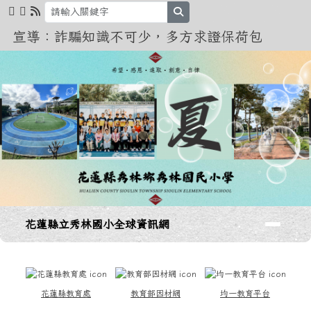
花蓮縣立秀林國小全球資訊網
跳至主內容區
search
宣導：詐騙知識不可少，多方求證保荷包
導覽列
花蓮縣立秀林國小全球資訊網
頁尾區域
上中區域內容
花蓮縣教育處
教育部因材網
均一教育平台