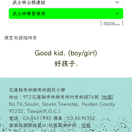
[
more...
]
課室英語隨時背
Good kid. (boy/girl)
好孩子.
花蓮縣秀林鄉秀林國民小學
地址：972花蓮縣秀林鄉秀林村秀林路76號 [
地圖
]
No.76,Sioulin, Sioulin Township, Hualien County
97252, Taiwan(R.O.C.)
電話：03-8611393 傳真：03-8610352
個資保護聯絡窗口/校園霸凌申訴：
信箱