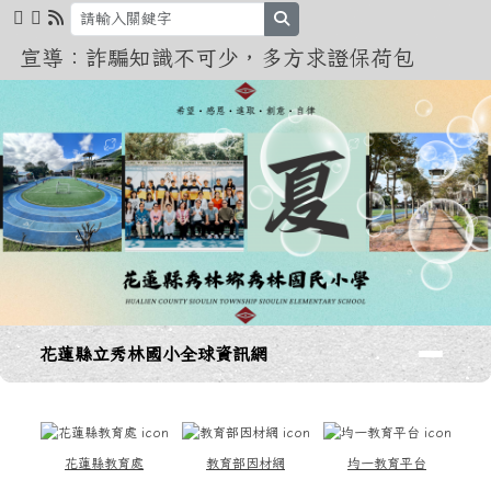
花蓮縣立秀林國小全球資訊網
跳至主內容區
search
宣導：詐騙知識不可少，多方求證保荷包
導覽列
花蓮縣立秀林國小全球資訊網
頁尾區域
上中區域內容
花蓮縣教育處
教育部因材網
均一教育平台