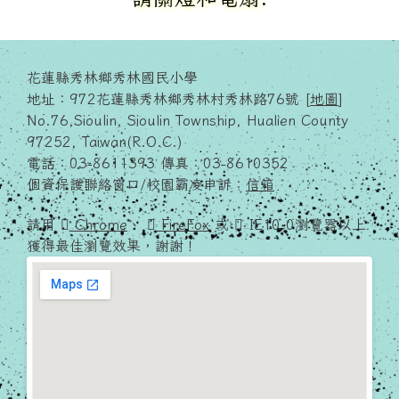
花蓮縣秀林鄉秀林國民小學
地址：972花蓮縣秀林鄉秀林村秀林路76號 [
地圖
]
No.76,Sioulin, Sioulin Township, Hualien County
97252, Taiwan(R.O.C.)
電話：03-8611393 傳真：03-8610352
個資保護聯絡窗口/校園霸凌申訴：
信箱
請用
Chrome
、
FireFox
或
IE10.0瀏覽器以上
獲得最佳瀏覽效果，謝謝！