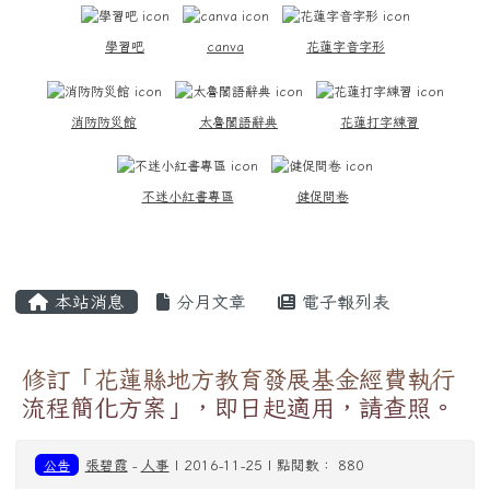
學習吧
canva
花蓮字音字形
消防防災館
太魯閣語辭典
花蓮打字練習
不迷小紅書專區
健促問卷
主內容區域
本站消息
分月文章
電子報列表
修訂「花蓮縣地方教育發展基金經費執行
流程簡化方案」，即日起適用，請查照。
公告
張碧霞
-
人事
| 2016-11-25 | 點閱數： 880