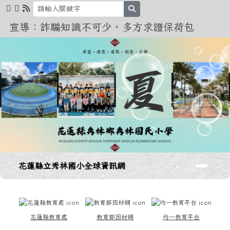
花蓮縣立秀林國小全球資訊網
跳至主內容區
search
宣導：詐騙知識不可少，多方求證保荷包
導覽列
花蓮縣立秀林國小全球資訊網
頁尾區域
上中區域內容
花蓮縣教育處
教育部因材網
均一教育平台