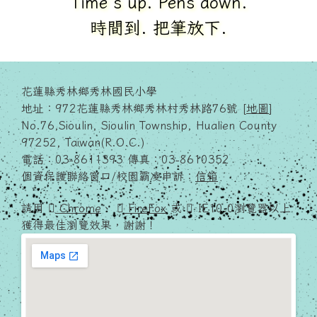
It`s time for class.
上課了.
花蓮縣秀林鄉秀林國民小學
地址：972花蓮縣秀林鄉秀林村秀林路76號 [
地圖
]
No.76,Sioulin, Sioulin Township, Hualien County
97252, Taiwan(R.O.C.)
電話：03-8611393 傳真：03-8610352
個資保護聯絡窗口/校園霸凌申訴：
信箱
請用
Chrome
、
FireFox
或
IE10.0瀏覽器以上
獲得最佳瀏覽效果，謝謝！