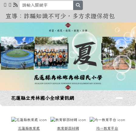
花蓮縣立秀林國小全球資訊網
跳至主內容區
search
宣導：詐騙知識不可少，多方求證保荷包
導覽列
花蓮縣立秀林國小全球資訊網
頁尾區域
上中區域內容
花蓮縣教育處
教育部因材網
均一教育平台