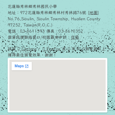
地址：972花蓮縣秀林鄉秀林村秀林路76號 [
地圖
]
No.76,Sioulin, Sioulin Township, Hualien County
97252, Taiwan(R.O.C.)
電話：03-8611393 傳真：03-8610352
個資保護聯絡窗口/校園霸凌申訴：
信箱
請用
Chrome
、
FireFox
或
IE10.0瀏覽器以上
獲得最佳瀏覽效果，謝謝！