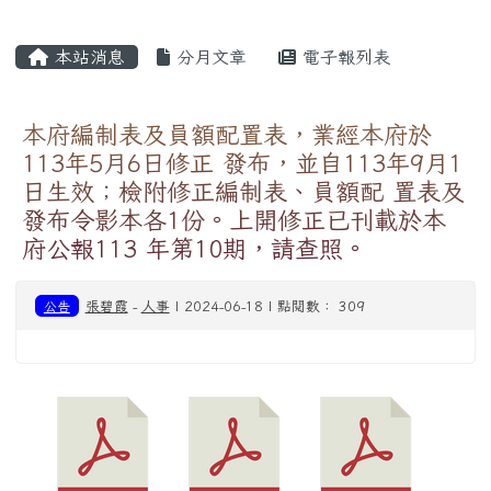
主內容區域
本站消息
分月文章
電子報列表
本府編制表及員額配置表，業經本府於
113年5月6日修正 發布，並自113年9月1
日生效；檢附修正編制表、員額配 置表及
發布令影本各1份。上開修正已刊載於本
府公報113 年第10期，請查照。
公告
張碧霞
-
人事
| 2024-06-18 | 點閱數： 309