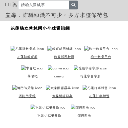
花蓮縣立秀林國小全球資訊網
跳至主內容區
search
宣導：詐騙知識不可少，多方求證保荷包
導覽列
花蓮縣立秀林國小全球資訊網
頁尾區域
上中區域內容
花蓮縣教育處
教育部因材網
均一教育平台
學習吧
canva
花蓮字音字形
消防防災館
太魯閣語辭典
花蓮打字練習
不迷小紅書專區
健促問卷