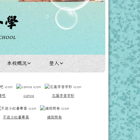
本校概況
登入
習吧
canva
花蓮字音字形
不迷小紅書專區
健促問卷