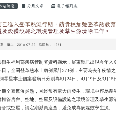
內容區域
本站消息
分月文章
電子報列表
前已進入登革熱流行期，請貴校加強登革熱教育
屋及設備設施之環境管理及孳生源清除工作。
淑蕙
-
衛生
| 2016-07-22 | 點閱數： 1261
依衛生福利部疾病管制署資料顯示，屏東縣已出現今年入
28日，全國登革熱本土病例累計373例，主要為去年疫情
1例零星本土個案發病日分別為6月24日、4月19日及3月
近期全臺氣溫炎熱，且經常有豪大雨發生，環境中容易產
實權管房舍、空地、空屋及設備設施之環境管理及孳生源
房舍或空屋，請定期派員巡查，避免成為病媒蚊孳生源。