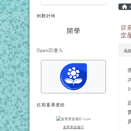
主
倒數計時
目
開學
空
OpenID登入
吳
近期重要連結
全民安全指引