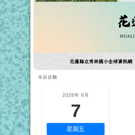
導覽列
花蓮縣立秀林國小全球資訊網
頁尾區域
今日日期
左邊區域內容
上
2026年 8月
7
星期五