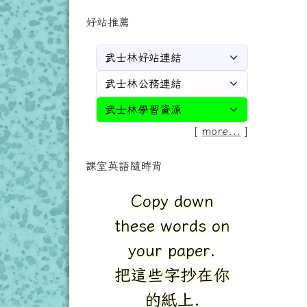
好站推薦
[
more...
]
課室英語隨時背
Please take out
your workbook.
請拿出你的習作
簿.