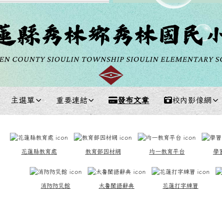
主選單
重要連結
發布文章
校內影像網
中區域內容
花蓮縣教育處
教育部因材網
均一教育平台
學
消防防災館
太魯閣語辭典
花蓮打字練習