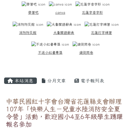
學習吧
canva
花蓮字音字形
消防防災館
太魯閣語辭典
花蓮打字練習
不迷小紅書專區
健促問卷
主內容區域
本站消息
分月文章
電子報列表
中華民國紅十字會台灣省花蓮縣支會辦理
107年「快樂人生－兒童水陸消防安全夏
令營」活動，歡迎國小4至6年級學生踴躍
報名參加