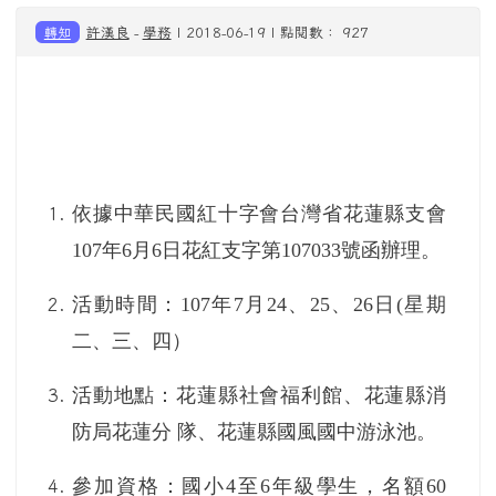
轉知
許漢良
-
學務
| 2018-06-19 | 點閱數： 927
依據中華民國紅十字會台灣省花蓮縣支會
107
年
6
月
6
日花紅支字第
107033
號函辦理。
活動時間：
107
年
7
月
24
、
25
、
26
日
(
星期
二、三、四）
活動地點：花蓮縣社會福利館、花蓮縣消
防局花蓮分 隊、花蓮縣國風國中游泳池。
參加資格：國小
4
至
6
年級學生，名額
60