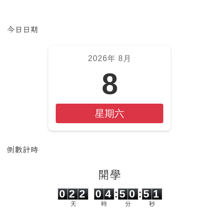
左邊區域內容
今日日期
2026年 8月
8
星期六
倒數計時
開學
0
2
2
0
4
5
0
5
0
0
2
2
0
4
:
5
0
:
5
1
天
時
分
秒