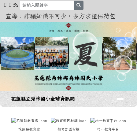
花蓮縣立秀林國小全球資訊網
跳至主內容區
search
宣導：詐騙知識不可少，多方求證保荷包
導覽列
花蓮縣立秀林國小全球資訊網
頁尾區域
上中區域內容
花蓮縣教育處
教育部因材網
均一教育平台