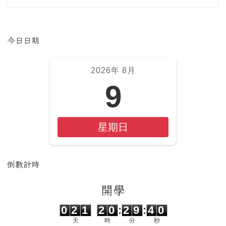
左邊區域內容
今日日期
2026年 8月
9
星期日
倒數計時
開學
0
2
1
2
0
2
9
3
9
0
2
1
2
0
:
2
9
:
4
0
天
時
分
秒