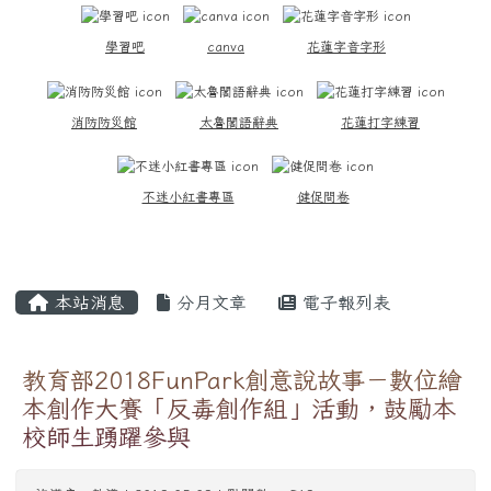
學習吧
canva
花蓮字音字形
消防防災館
太魯閣語辭典
花蓮打字練習
不迷小紅書專區
健促問卷
主內容區域
本站消息
分月文章
電子報列表
教育部2018FunPark創意說故事－數位繪
本創作大賽「反毒創作組」活動，鼓勵本
校師生踴躍參與