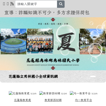
花蓮縣立秀林國小全球資訊網
跳至主內容區
search
宣導：詐騙知識不可少，多方求證保荷包
導覽列
花蓮縣立秀林國小全球資訊網
頁尾區域
上中區域內容
花蓮縣教育處
教育部因材網
均一教育平台