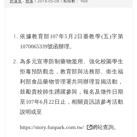
許漢良
-
教導
| 2018-05-08 | 點閱數： 968
依據教育部
107
年
5
月
2
日臺教學
(
五
)
字第
1070065339
號函辦理。
為多元宣導防制藥物濫用、強化校園學生
拒毒預防觀念，教育部與法務部、衛生福
利部食品藥物管理署共同辦理旨揭活動，
鼓勵貴校師生踴躍參與，報名及徵件日期
至
107
年
6
月
22
日止，相關資訊請參考活動
說明或至
https://story.funpark.com.tw/
網站查詢。