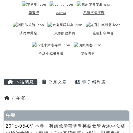
學習吧
canva
花蓮字音字形
消防防災館
太魯閣語辭典
花蓮打字練習
不迷小紅書專區
健促問卷
主內容區域
本站消息
分月文章
電子報列表
回首頁
午餐
文章列表
午餐
2016-05-09
本縣「英語教學研習暨英語教學資源中心期
中檢討會議」，邀請「空中英語教室出版社」彭蒙惠博士