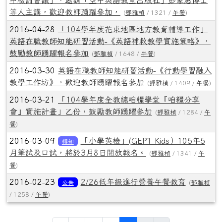
等人主講，歡迎教師踴躍參加，
(
鄧雅楨
/ 1321 /
午餐
)
2016-04-28
「104學年度花東地區地方教育輔導工作」
英語在職教師知能研習活動-《英語補救教學實施策略》，
鼓勵教師踴躍報名參加
(
鄧雅楨
/ 1648 /
午餐
)
2016-03-30
英語在職教師知能研習活動-《行動學習融入
教學工作坊》，歡迎教師踴躍報名參加
(
鄧雅楨
/ 1409 /
午餐
)
2016-03-21
「104學年度全教總咱糧學堂『咱糧分享
會』實施計畫」乙份，鼓勵教師踴躍參加
(
鄧雅楨
/ 1284 /
午
餐
)
2016-03-09
「小學英檢」(GEPT Kids）105年5
轉知
月筆試及口試，將於3月8日開放報名。
(
鄧雅楨
/ 1341 /
午
餐
)
2016-02-23
2/26低年級進行營養午餐教育
公告
(
鄧雅楨
/ 1258 /
午餐
)