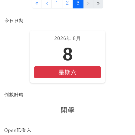
第一頁
上一頁
(目前頁次)
«
‹
1
2
3
›
»
左邊區域內容
今日日期
2026年 8月
8
星期六
倒數計時
開學
OpenID登入