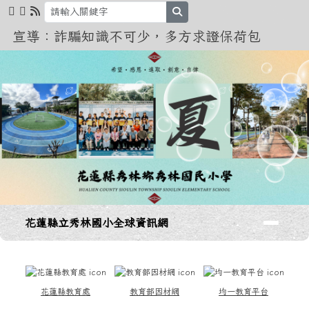
花蓮縣立秀林國小全球資訊網
跳至主內容區
search
宣導：詐騙知識不可少，多方求證保荷包
導覽列
花蓮縣立秀林國小全球資訊網
頁尾區域
上中區域內容
花蓮縣教育處
教育部因材網
均一教育平台