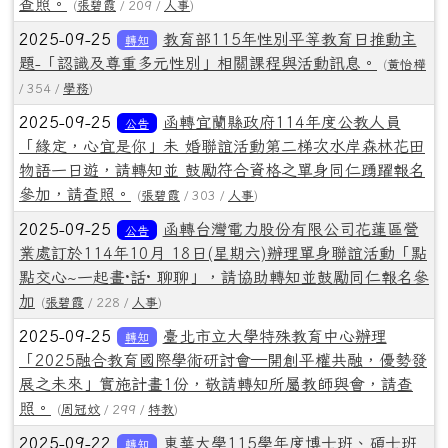
查照。
(
張碧霞
/ 209 /
人事
)
2025-09-25
教育部115年性別平等教育日推動主
轉知
題-「認識及尊重多元性別」相關課程與活動訊息。
(
黃怡樺
/ 354 /
學務
)
2025-09-25
函轉宜蘭縣政府114年度公教人員
公告
「緣定，心宜是你」未 婚聯誼活動第二梯次水岸森林花田
物語一日遊，請轉知並 鼓勵符合資格之單身同仁踴躍報名
參加，請查照。
(
張碧霞
/ 303 /
人事
)
2025-09-25
函轉台灣電力股份有限公司花蓮區營
公告
業處訂於114年10月 18日(星期六)辦理單身聯誼活動「點
點交心~一起畫·話· 聊聊」，請協助轉知並鼓勵同仁報名參
加
(
張碧霞
/ 228 /
人事
)
2025-09-25
臺北市立大學特殊教育中心辦理
轉知
「2025融合教育國際學術研討會—開創平權共融，優勢發
展之未來」實施計畫1份，敬請轉知所屬教師與會，請查
照。
(
周冠妏
/ 299 /
特教
)
2025-09-22
東華大學115學年度博士班、碩士班
轉知