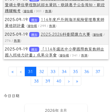
暨碩士學位學程甄試招生資訊，敬請惠予公告周知，歡迎
踴躍報考
(
潘怡媚
/ 301 /
教導
)
2025-09-19
114年度戶外與海洋風險管理專業師
轉知
資培訓計畫
(
潘怡媚
/ 299 /
教導
)
2025-09-19
2025-2026科普閱讀力大賽
轉知
(
潘怡媚
/
276 /
教導
)
2025-09-19
「114年選送中小學國際教育教師出
轉知
國入班培力計畫」成果分享會
(
潘怡媚
/ 341 /
教導
)
第一頁
上一頁
(目前頁次)
«
‹
31
32
33
34
35
36
37
下一頁
最後頁
38
39
40
›
»
左邊區域內容
今日日期
2026年 8月