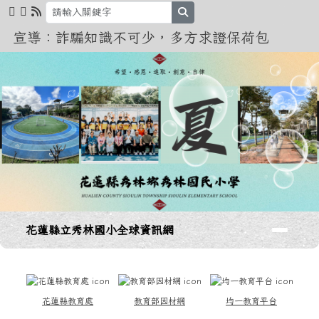
花蓮縣立秀林國小全球資訊網
跳至主內容區
search
宣導：詐騙知識不可少，多方求證保荷包
導覽列
花蓮縣立秀林國小全球資訊網
頁尾區域
上中區域內容
花蓮縣教育處
教育部因材網
均一教育平台