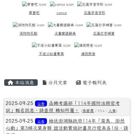
學習吧
canva
花蓮字音字形
消防防災館
太魯閣語辭典
花蓮打字練習
不迷小紅書專區
健促問卷
主內容區域
本站消息
分月文章
電子報列表
文章列表
2025-09-25
函轉考選部「114年國防法務官考
公告
試」報名訊息，請查照 轉知所屬。
(
張碧霞
/ 354 /
人事
)
2025-09-25
檢送澎湖縣政府114年「菊島．澎然
公告
心動」第3梯次單身聯 誼活動實施計畫及行程表各1份，請