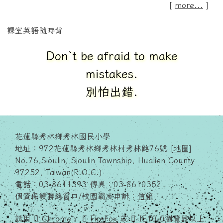
[
more...
]
課室英語隨時背
Let`s give her a big hand.
請給她掌聲鼓勵.
花蓮縣秀林鄉秀林國民小學
地址：972花蓮縣秀林鄉秀林村秀林路76號 [
地圖
]
No.76,Sioulin, Sioulin Township, Hualien County
97252, Taiwan(R.O.C.)
電話：03-8611393 傳真：03-8610352
個資保護聯絡窗口/校園霸凌申訴：
信箱
請用
Chrome
、
FireFox
或
IE10.0瀏覽器以上
獲得最佳瀏覽效果，謝謝！