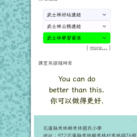
[
more...
]
課室英語隨時背
Go back to your
seat, please.
請回到你的座位.
花蓮縣秀林鄉秀林國民小學
地址：972花蓮縣秀林鄉秀林村秀林路76號 