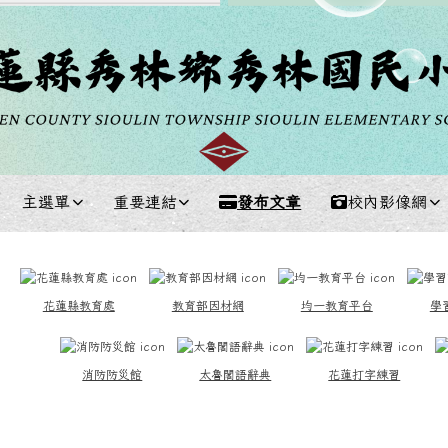
主選單
重要連結
發布文章
校內影像網
中區域內容
花蓮縣教育處
教育部因材網
均一教育平台
學
消防防災館
太魯閣語辭典
花蓮打字練習