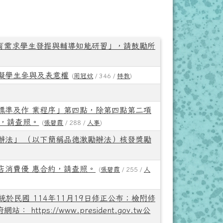
教育需求學生發掘與輔導知能研習」，請鼓勵所
礙學生參與及表意權
(
周冠妏
/ 346 /
特教
)
標準及作 業程序」第四點，除第四點第二項
效，請查照。
(
張碧霞
/ 288 /
人事
)
辦法」 （以下簡稱品德激勵辦法）核發獎勵
店消費優 惠合約，請查照。
(
張碧霞
/ 255 /
人
於民國 114年11月19日修正公布；檢附修
ps://www.president.gov.tw公