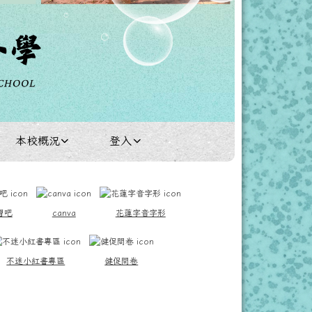
本校概況
登入
習吧
canva
花蓮字音字形
不迷小紅書專區
健促問卷