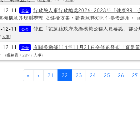
5-12-11
行政院人事行政總處2026~2028年「健康9
公告
療機構及其規劃辦理 之健檢方案，請查照轉知同仁參考運用。
(
5-12-11
修正「花蓮縣政府表揚模範公務人員要點」部分規
公告
 /
人事
)
5-12-11
有關勞動部114年11月21日令修正發布「育嬰
公告
。
(
張碧霞
/ 289 /
人事
)
第一頁
上一頁
(目前頁次)
«
‹
21
22
23
24
25
26
27