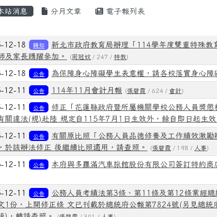
內容區域
本站消息
分月文章
電子報列表
章列表
5-12-18
新北市政府教育局辦理「114學年度雙重特殊
轉知
師及家長踴躍參加。
(
周冠妏
/ 247 /
特教
)
5-12-18
為保障身心障礙學生表意權，請各校落實身心障
公告
5-12-11
114年11月會計月報
公告
(
張碧霞
/ 624 /
會計
)
5-12-11
修正「花蓮縣政府暨所屬機關學校公務人員獎懲
公告
有關違法(規)赴陸 規定自115年7月1日生效外，餘自即日起生
5-12-11
有關原比照「公務人員品德修養及工作績效激勵
公告
，於該辦法修正 後繼續比照適用，請查照。
(
張碧霞
/ 198 /
人事
)
5-12-11
本府與多羅滿汽車旅館股份有限公司簽訂特約商
公告
5-12-11
公務人員考績法第3條、第11條及第12條業經總統
公告
1份，上開修正條 文已刊載於總統府公報第7824號(另見總統府網站： htt
統)，轉請查照。
(
張碧霞
/ 301 /
人事
)