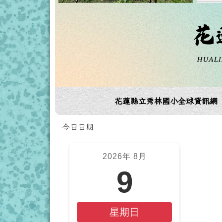
導覽列
花蓮縣立秀林國小全球資訊網
頁尾區域
今日日期
左邊區域內容
上
2026年 8月
9
星期日