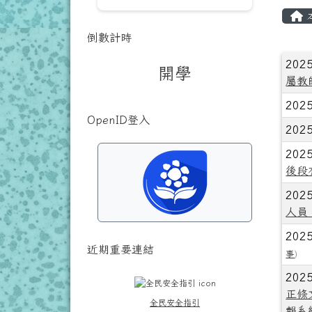
主
倒數計時
文
202
開學
屬教
202
OpenID登入
202
202
後段
202
人員
202
近期重要連結
事
)
202
正條文
全民安全指引
報系