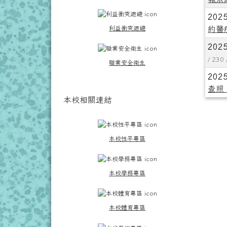
202
利益衝突迴避
約醫
202
/ 230
職業安全衛生
202
查照
本校相關連結
本校性平專區
本校學務專區
本校體育專區