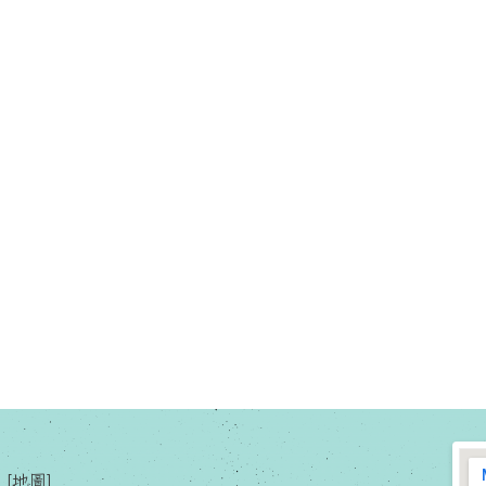
[
地圖
]