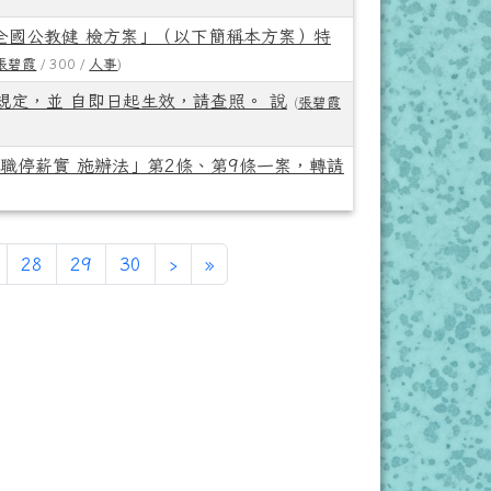
9—全國公教健 檢方案」（以下簡稱本方案）特
張碧霞
/ 300 /
人事
)
定，並 自即日起生效，請查照。 說
(
張碧霞
留職停薪實 施辦法」第2條、第9條一案，轉請
下一頁
最後頁
28
29
30
›
»