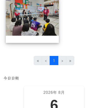
(目前頁次)
«
‹
1
›
»
左邊區域內容
今日日期
2026年 8月
6