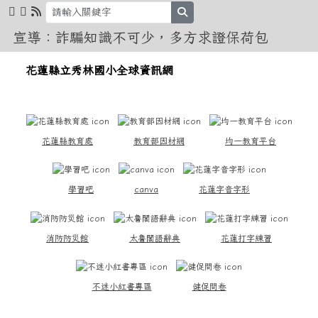
花蓮縣立秀林國小全球資訊網
跳至主內容區
search
宣導：詐騙知識不可少，多方求證保荷包
導覽列
花蓮縣立秀林國小全球資訊網
頁尾區域
上中區域內容
花蓮縣教育處
教育部因材網
均一教育平台
學習吧
canva
花蓮字音字形
消防防災館
太魯閣語辭典
花蓮打字練習
不迷小紅書專區
健促問卷