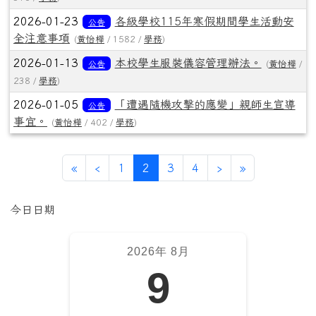
2026-01-23
各級學校115年寒假期間學生活動安
公告
全注意事項
(
黃怡樺
/ 1582 /
學務
)
2026-01-13
本校學生服裝儀容管理辦法。
公告
(
黃怡樺
/
238 /
學務
)
2026-01-05
「遭遇隨機攻擊的應變」親師生宣導
公告
事宜。
(
黃怡樺
/ 402 /
學務
)
第一頁
上一頁
(目前頁次)
下一頁
最後頁
«
‹
1
2
3
4
›
»
左邊區域內容
今日日期
2026年 8月
9