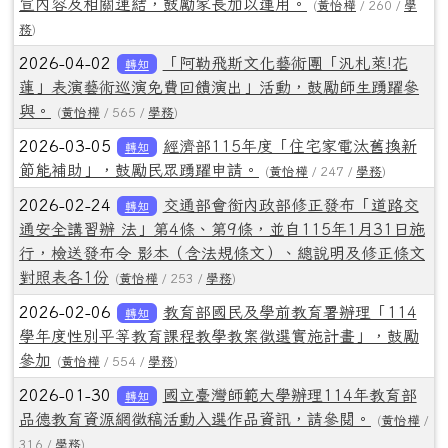
宣內容及相關連結，鼓勵家長加以運用。
(
黃怡樺
/ 260 /
學
務
)
2026-04-02
「阿勒飛斯文化藝術團「汎札萊!花
轉知
蓮」表演藝術巡演免費回饋演出」活動，鼓勵師生踴躍參
與。
(
黃怡樺
/ 565 /
學務
)
2026-03-05
經濟部115年度「住宅家電汰舊換新
轉知
節能補助」，鼓勵民眾踴躍申請。
(
黃怡樺
/ 247 /
學務
)
2026-02-24
交通部會銜內政部修正發布「道路交
轉知
通安全講習辦 法」第4條、第9條，並自115年1月31日施
行，檢送發布令 影本（含法規條文）、總說明及修正條文
對照表各1份
(
黃怡樺
/ 253 /
學務
)
2026-02-06
教育部國民及學前教育署辦理「114
轉知
學年度性別平等教育課程教學教案徵選實施計畫」，鼓勵
參加
(
黃怡樺
/ 554 /
學務
)
2026-01-30
國立臺灣師範大學辦理114年教育部
轉知
品德教育資源網徵稿活動入選作品資訊，請參閱。
(
黃怡樺
/
316 /
學務
)