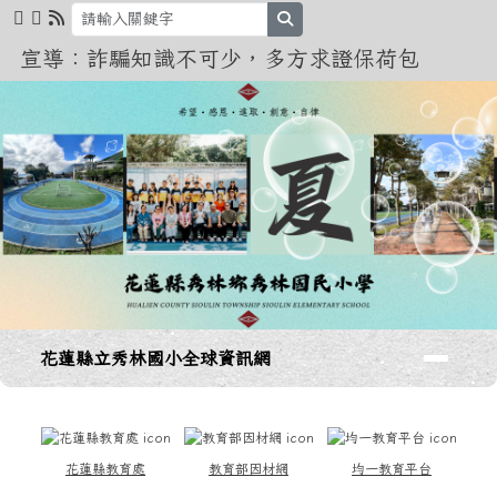
花蓮縣立秀林國小全球資訊網
跳至主內容區
search
宣導：詐騙知識不可少，多方求證保荷包
導覽列
花蓮縣立秀林國小全球資訊網
頁尾區域
上中區域內容
花蓮縣教育處
教育部因材網
均一教育平台