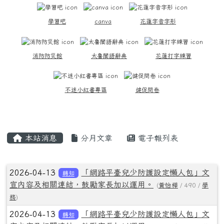
學習吧
canva
花蓮字音字形
消防防災館
太魯閣語辭典
花蓮打字練習
不迷小紅書專區
健促問卷
主內容區域
本站消息
分月文章
電子報列表
文章列表
2026-04-13
「網路平臺兒少防護設定懶人包」文
轉知
宣內容及相關連結，鼓勵家長加以運用。
(
黃怡樺
/ 490 /
學
務
)
2026-04-13
「網路平臺兒少防護設定懶人包」文
轉知