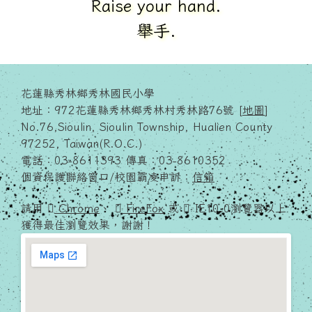
Raise your hand.
舉手.
花蓮縣秀林鄉秀林國民小學
地址：972花蓮縣秀林鄉秀林村秀林路76號 [
地圖
]
No.76,Sioulin, Sioulin Township, Hualien County
97252, Taiwan(R.O.C.)
電話：03-8611393 傳真：03-8610352
個資保護聯絡窗口/校園霸凌申訴：
信箱
請用
Chrome
、
FireFox
或
IE10.0瀏覽器以上
獲得最佳瀏覽效果，謝謝！