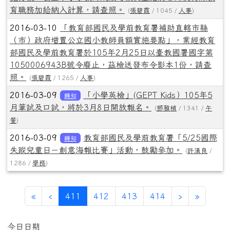
育職務加給納入計算，請查照。
(
張碧霞
/ 1045 /
人事
)
2016-03-10
「教育部國民及學前教育署補助直轄市縣
（市）政府增置公立國小教師員額實施要點」，業經教育
部國民及學前教育署於105年2月25日以臺教國署國字第
1050006943B號令廢止，茲檢送發布令影本1份，請查
照。
(
張碧霞
/ 1265 /
人事
)
2016-03-09
「小學英檢」(GEPT Kids）105年5
轉知
月筆試及口試，將於3月8日開放報名。
(
鄧雅楨
/ 1341 /
午
餐
)
2016-03-09
教育部國民及學前教育署「5/25國際
轉知
失蹤兒童日－創意海報比賽」活動，鼓勵參加。
(
許漢良
/
1286 /
學務
)
第一頁
上一頁
(目前頁次)
下一頁
最後頁
«
‹
411
412
413
414
›
»
左邊區域內容
今日日期