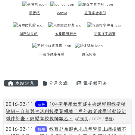
學習吧
canva
花蓮字音字形
消防防災館
太魯閣語辭典
花蓮打字練習
不迷小紅書專區
健促問卷
主內容區域
本站消息
分月文章
電子報列表
文章列表
2016-03-11
104學年度教育部中央課程與教學輔
公告
導組－自然與生活科技學習領域「戶外教育教學活動設計
徵件計畫，鼓勵本校教師報名。
(
許漢良
/ 1075 /
學務
)
2016-03-11
教育部為避免未成年學童上網接觸不
轉知