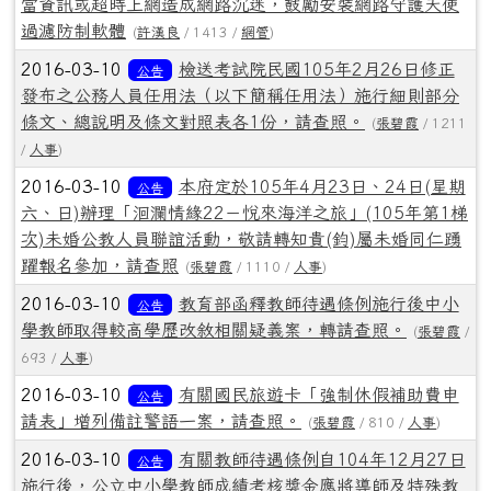
當資訊或超時上網造成網路沉迷，鼓勵安裝網路守護天使
過濾防制軟體
(
許漢良
/ 1413 /
網管
)
2016-03-10
檢送考試院民國105年2月26日修正
公告
發布之公務人員任用法（以下簡稱任用法）施行細則部分
條文、總說明及條文對照表各1份，請查照。
(
張碧霞
/ 1211
/
人事
)
2016-03-10
本府定於105年4月23日、24日(星期
公告
六、日)辦理「洄瀾情緣22－悅來海洋之旅」(105年第1梯
次)未婚公教人員聯誼活動，敬請轉知貴(鈞)屬未婚同仁踴
躍報名參加，請查照
(
張碧霞
/ 1110 /
人事
)
2016-03-10
教育部函釋教師待遇條例施行後中小
公告
學教師取得較高學歷改敘相關疑義案，轉請查照。
(
張碧霞
/
693 /
人事
)
2016-03-10
有關國民旅遊卡「強制休假補助費申
公告
請表」增列備註警語一案，請查照。
(
張碧霞
/ 810 /
人事
)
2016-03-10
有關教師待遇條例自104年12月27日
公告
施行後，公立中小學教師成績考核獎金應將導師及特殊教