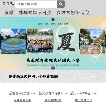
花蓮縣立秀林國小全球資訊網
跳至主內容區
search
宣導：詐騙知識不可少，多方求證保荷包
導覽列
花蓮縣立秀林國小全球資訊網
頁尾區域
上中區域內容
花蓮縣教育處
教育部因材網
均一教育平台