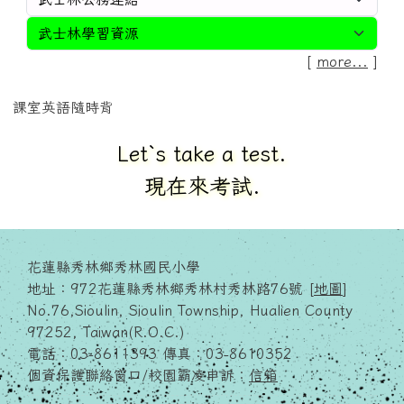
[
more...
]
課室英語隨時背
Correct each other`s answers.
對一下別人的答案.相互批改.
花蓮縣秀林鄉秀林國民小學
地址：972花蓮縣秀林鄉秀林村秀林路76號 [
地圖
]
No.76,Sioulin, Sioulin Township, Hualien County
97252, Taiwan(R.O.C.)
電話：03-8611393 傳真：03-8610352
個資保護聯絡窗口/校園霸凌申訴：
信箱