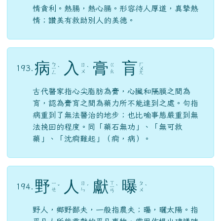
情貪利。熱腸，熱心腸。形容待人厚道，真摯熱
情；讚美有救助別人的美德。
病
入
膏
肓
ㄅ
ㄏ
ㄖ
ㄍ
193.
ㄧ
ˋ
ˋ
ㄨ
ㄨ
ㄠ
ㄥ
ㄤ
古代醫家指心尖脂肪為膏，心臟和隔膜之間為
肓，認為膏肓之間為藥力所不能達到之處。句指
病重到了無法醫治的地步；也比喻事態嚴重到無
法挽回的程度。同「藥石無功」、「無可救
藥」、「沈痾難起」（痾，病）。
野
人
獻
曝
ㄒ
ㄧ
ㄖ
ㄆ
194.
ˇ
ˊ
ㄧ
ˋ
ˋ
ㄝ
ㄣ
ㄨ
ㄢ
野人，鄉野鄙夫，一般指農夫；曝，曬太陽。指