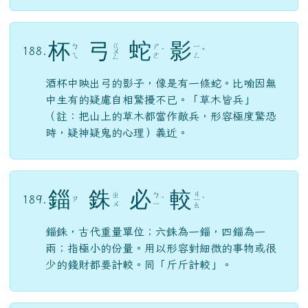
杯
弓
蛇
影
ㄍ
ㄅ
ㄕ
ㄧ
188.
ㄨ
ˊ
ˇ
ㄟ
ㄜ
ㄥ
ㄥ
酒杯中映出弓的影子，像是有一條蛇。比喻因無
中生有的疑慮自相驚擾不已。「草木皆兵」
（註：把山上的草木都當作敵兵，形容極度驚恐
時，疑神疑鬼的心理）義近。
錙
銖
必
較
ㄐ
ㄓ
ㄅ
189.
ㄗ
ˋ
ㄧ
ˋ
ㄨ
ㄧ
ㄠ
錙銖，古代重量單位；六銖為一錙，四錙為一
兩；指極小的份量。用以形容對細微的事物或很
少的錢財都要計較。同「斤斤計較」。