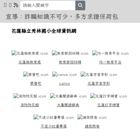
花蓮縣立秀林國小全球資訊網
跳至主內容區
search
宣導：詐騙知識不可少，多方求證保荷包
導覽列
花蓮縣立秀林國小全球資訊網
頁尾區域
上中區域內容
花蓮縣教育處
教育部因材網
均一教育平台
學習吧
canva
花蓮字音字形
消防防災館
太魯閣語辭典
花蓮打字練習
不迷小紅書專區
健促問卷