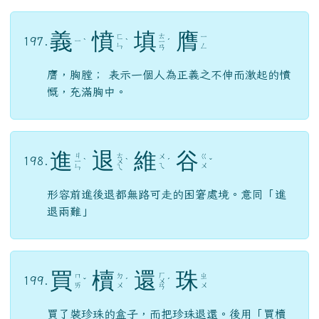
義
憤
填
膺
ㄊ
ㄈ
ㄧ
197.
ㄧ
ˋ
ˋ
ㄧ
ˊ
ㄣ
ㄥ
ㄢ
膺，胸膛； 表示一個人為正義之不伸而激起的憤
慨，充滿胸中。
進
退
維
谷
ㄐ
ㄊ
ㄨ
ㄍ
198.
ㄧ
ˋ
ㄨ
ˋ
ˊ
ˇ
ㄟ
ㄨ
ㄣ
ㄟ
形容前進後退都無路可走的困窘處境。意同「進
退兩難」
買
櫝
還
珠
ㄏ
ㄇ
ㄉ
ㄓ
199.
ˇ
ˊ
ㄨ
ˊ
ㄞ
ㄨ
ㄨ
ㄢ
買了裝珍珠的盒子，而把珍珠退還。後用「買櫝