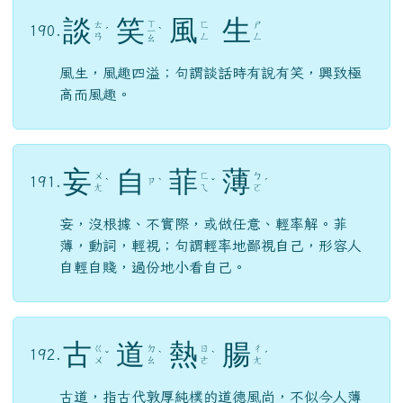
談
笑
風
生
ㄒ
ㄊ
ㄈ
ㄕ
190.
ˊ
ㄧ
ˋ
ㄢ
ㄥ
ㄥ
ㄠ
風生，風趣四溢；句謂談話時有說有笑，興致極
高而風趣。
妄
自
菲
薄
ㄨ
ㄈ
ㄅ
191.
ㄗ
ˋ
ˋ
ˇ
ˊ
ㄤ
ㄟ
ㄛ
妄，沒根據、不實際，或做任意、輕率解。菲
薄，動詞，輕視；句謂輕率地鄙視自己，形容人
自輕自賤，過份地小看自己。
古
道
熱
腸
ㄍ
ㄉ
ㄖ
ㄔ
192.
ˇ
ˋ
ˋ
ˊ
ㄨ
ㄠ
ㄜ
ㄤ
古道，指古代敦厚純樸的道德風尚，不似今人薄