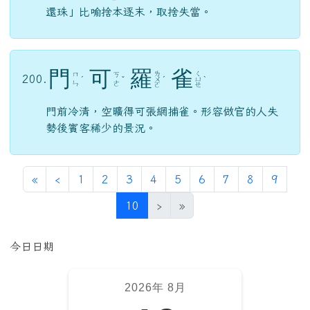
還珠」比喻捨本逐末，取捨失當。
門
可
羅
雀
ㄌ
ㄑ
ㄇ
ㄎ
200.
ˊ
ˇ
ㄨ
ˊ
ㄩ
ˋ
ㄣ
ㄜ
ㄛ
ㄝ
門前冷清，空曠得可張網捕雀。形容做官的人失
勢後賓客稀少的景況。
第一頁
上一頁
«
‹
1
2
3
4
5
6
7
8
9
(目前頁次)
10
›
»
左邊區域內容
今日日期
2026年 8月