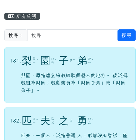
主內容區域
所有成語
搜尋
搜尋：
梨
園
子
弟
ㄌ
ㄩ
ㄉ
181.
ㄗ
ˊ
ˊ
ˇ
ˋ
ㄧ
ㄢ
ㄧ
梨園，原指唐玄宗教練歌舞藝人的地方。 後泛稱
戲班為梨園；戲劇演員為「梨園子弟」或「梨園
弟子」。
匹
夫
之
勇
ㄆ
ㄈ
ㄩ
182.
ㄓ
ˇ
ˇ
ㄧ
ㄨ
ㄥ
匹夫，一個人，泛指普通 人；形容沒有智謀，僅