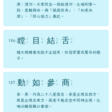
濟，渡河。大家同坐一條船渡河，比喻利害一
致、患難與共。與「風雨同舟」、「和衷共
濟」、「同心協力」義近。
瞠
目
結
舌
ㄐ
ㄔ
ㄇ
ㄕ
186.
ˋ
ㄧ
ˊ
ˊ
ㄥ
ㄨ
ㄜ
ㄝ
瞪大眼睛看而說不出話來，形容受窘或驚呆的樣
子。
動
如
參
商
ㄉ
ㄖ
ㄕ
ㄕ
187.
ㄨ
ˋ
ˊ
ㄨ
ㄣ
ㄤ
ㄥ
參、商，均為二十八星宿名；參星出現在西方，
商星出現在東方，兩者不能在空中同時出現。比
喻分離後難以會面。