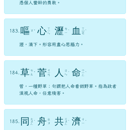
憑個人蠻幹的勇敢。
嘔
心
瀝
血
ㄒ
ㄒ
ㄌ
183.
ㄡ
ˇ
ㄧ
ˋ
ㄩ
ˋ
ㄧ
ㄣ
ㄝ
瀝，滴下。形容用盡心思腦力。
草
菅
人
命
ㄐ
ㄇ
ㄘ
ㄖ
184.
ˇ
ㄧ
ˊ
ㄧ
ˋ
ㄠ
ㄣ
ㄢ
ㄥ
菅，一種野草；句謂把人命看做野草。指為政者
漠視人命，任意殘害。
同
舟
共
濟
ㄊ
ㄍ
ㄓ
ㄐ
185.
ㄨ
ˊ
ㄨ
ˋ
ˋ
ㄡ
ㄧ
ㄥ
ㄥ