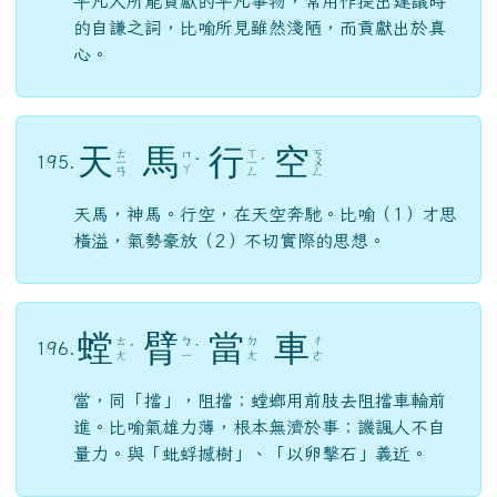
平凡人所能貢獻的平凡事物，常用作提出建議時
的自謙之詞，比喻所見雖然淺陋，而貢獻出於真
心。
天
馬
行
空
ㄊ
ㄒ
ㄎ
ㄇ
195.
ㄧ
ˇ
ㄧ
ˊ
ㄨ
ㄚ
ㄢ
ㄥ
ㄥ
天馬，神馬。行空，在天空奔馳。比喻（1）才思
橫溢，氣勢豪放（2）不切實際的思想。
螳
臂
當
車
ㄊ
ㄅ
ㄉ
ㄔ
196.
ˊ
ˋ
ㄤ
ㄧ
ㄤ
ㄜ
當，同「擋」，阻擋；螳螂用前肢去阻擋車輪前
進。比喻氣雄力薄，根本無濟於事；譏諷人不自
量力。與「蚍蜉撼樹」、「以卵擊石」義近。